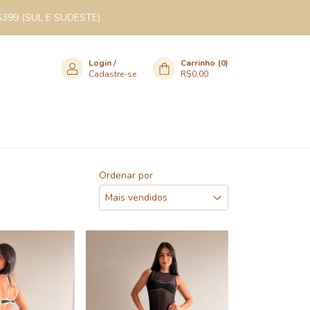
$399 (SUL E SUDESTE)
Login
/
Carrinho
(
0
)
Cadastre-se
R$0,00
Ordenar por