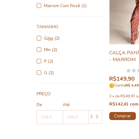
Marrom Com Rosê (1)
TAMANHO
G/gg (2)
P/m (2)
CALÇA PAN
- MARROM
P (2)
G (2)
R$149,90
Ganhe
R$ 4,49
PREÇO
3
x
de
R$49,97
s
R$142,41
com
De
Até
Comprar