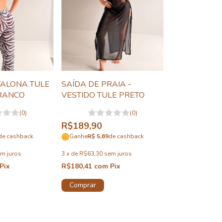
TALONA TULE
SAÍDA DE PRAIA -
BRANCO
VESTIDO TULE PRETO
(0)
(0)
R$189,90
de cashback
Ganhe
R$ 5,69
de cashback
m juros
3
x
de
R$63,30
sem juros
Pix
R$180,41
com
Pix
Comprar