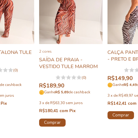
TALONA TULE
2 cores
CALÇA PAN
- PRETO E 
SAÍDA DE PRAIA -
VESTIDO TULE MARROM
(0)
R$149,90
(0)
R$189,90
de cashback
Ganhe
R$ 4,49
Ganhe
R$ 5,69
de cashback
em juros
3
x
de
R$49,97
se
Pix
3
x
de
R$63,30
sem juros
R$142,41
com
R$180,41
com
Pix
Comprar
Comprar