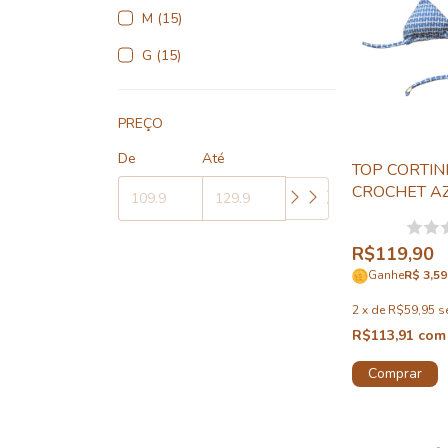
M (15)
G (15)
PREÇO
De
Até
TOP CORTIN
CROCHET A
R$119,90
Ganhe
R$ 3,59
2
x
de
R$59,95
s
R$113,91
com
Comprar