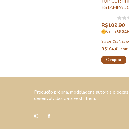
TOP CORTIN
ESTAMPADO
R$109,90
Ganhe
R$ 3,29
2
x
de
R$54,95
s
R$104,41
com
Comprar
Produção própria, modelagens autorais e peças
desenvolvidas para vestir bem.