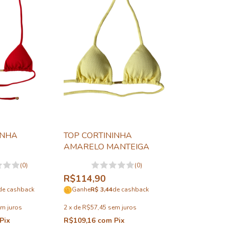
INHA
TOP CORTININHA
AMARELO MANTEIGA
(0)
(0)
R$114,90
de cashback
Ganhe
R$ 3,44
de cashback
m juros
2
x
de
R$57,45
sem juros
Pix
R$109,16
com
Pix