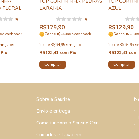
INHA
TOP CORTININHA PEDRAS
TOP CORTIN
 FLORAL
LARANJA
AZUL
(0)
(0)
R$129,90
R$129,90
de cashback
Ganhe
R$ 3,89
de cashback
Ganhe
R$ 3,89
em juros
2
x
de
R$64,95
sem juros
2
x
de
R$64,95
se
Pix
R$123,41
com
Pix
R$123,41
com
Comprar
Comprar
Sobre a Saurine
N
Envio e entrega
Como funciona o Saurine Coin
Cuidados e Lavagem