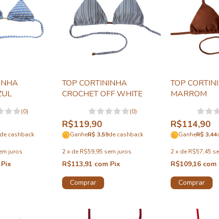
INHA
TOP CORTININHA
TOP CORTIN
ZUL
CROCHET OFF WHITE
MARROM
(0)
(0)
R$119,90
R$114,90
de cashback
Ganhe
R$ 3,59
de cashback
Ganhe
R$ 3,44
em juros
2
x
de
R$59,95
sem juros
2
x
de
R$57,45
se
Pix
R$113,91
com
Pix
R$109,16
com
Comprar
Comprar