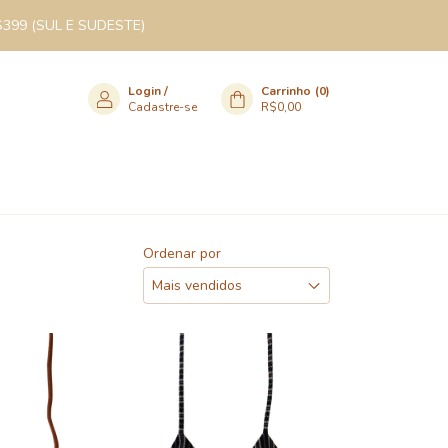
$399 (SUL E SUDESTE)
Login
/
Carrinho
(
0
)
Cadastre-se
R$0,00
Ordenar por