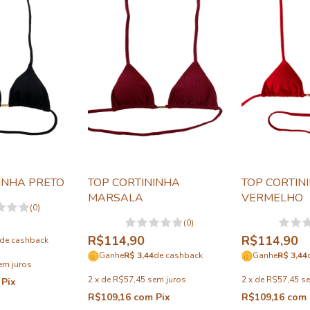
INHA PRETO
TOP CORTININHA
TOP CORTIN
MARSALA
VERMELHO
(0)
(0)
R$114,90
R$114,90
de cashback
Ganhe
R$ 3,44
de cashback
Ganhe
R$ 3,44
em juros
2
x
de
R$57,45
sem juros
2
x
de
R$57,45
se
Pix
R$109,16
com
Pix
R$109,16
com