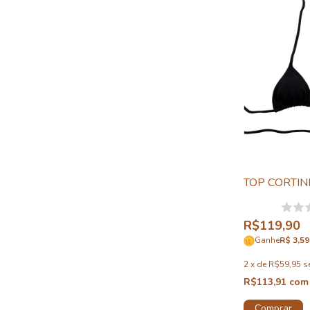
TOP CORTIN
R$119,90
Ganhe
R$ 3,59
2
x
de
R$59,95
s
R$113,91
com
Comprar