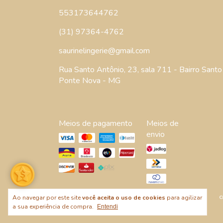
553173644762
(31) 97364-4762
saurinelingerie@gmail.com
Rua Santo Antônio, 23, sala 711 - Bairro Santo 
Ponte Nova - MG
Meios de pagamento
Meios de
envio
Ao navegar por este site
você aceita o uso de cookies
para agilizar
a sua experiência de compra.
Entendi