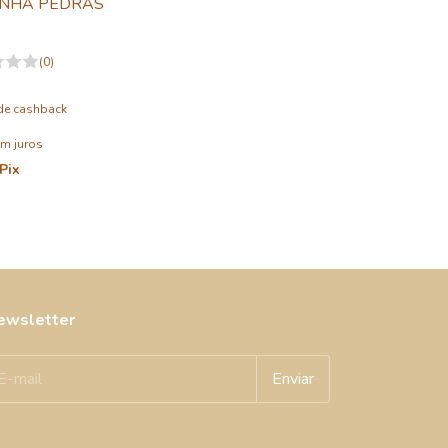
INHA PEDRAS
(0)
de cashback
m juros
Pix
ewsletter