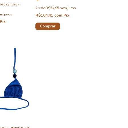
de cashback
2
x
de
R$54,95
sem juros
m juros
R$104,41
com
Pix
Pix
Comprar