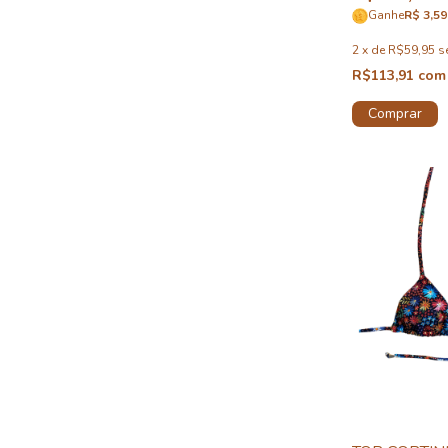
Ganhe
R$ 3,59
2
x
de
R$59,95
s
R$113,91
com
Comprar