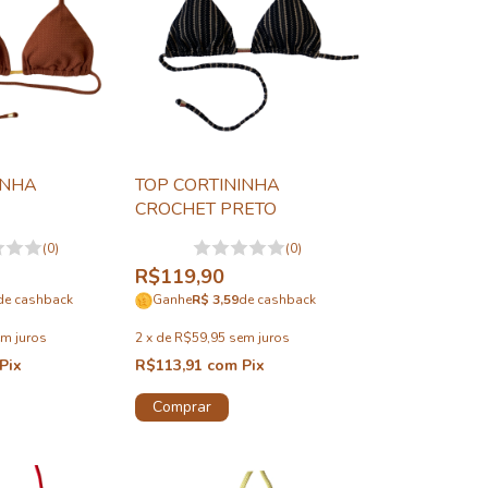
INHA
TOP CORTININHA
CROCHET PRETO
(0)
(0)
R$119,90
de cashback
Ganhe
R$ 3,59
de cashback
m juros
2
x
de
R$59,95
sem juros
Pix
R$113,91
com
Pix
Comprar