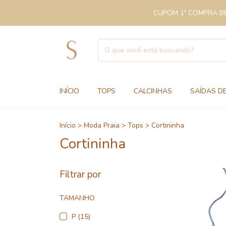
CUPOM 1ª COMPRA BEM
INÍCIO
TOPS
CALCINHAS
SAÍDAS DE
Início
>
Moda Praia
>
Tops
>
Cortininha
Cortininha
Filtrar por
TAMANHO
P (15)