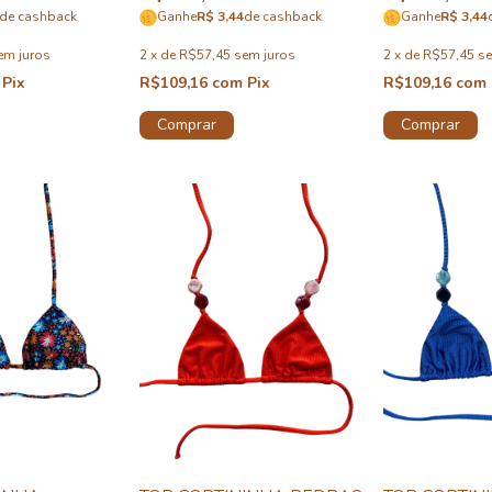
de cashback
Ganhe
R$ 3,44
de cashback
Ganhe
R$ 3,44
em juros
2
x
de
R$57,45
sem juros
2
x
de
R$57,45
se
Pix
R$109,16
com
Pix
R$109,16
com
Comprar
Comprar