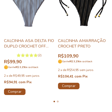
CALCINHA ASA DELTA FIO
CALCINHA AMARRAÇÃO
DUPLO CROCHET OFF
CROCHET PRETO
WHITE
R$109,90
(2)
R$99,90
Ganhe
R$ 3,29
de cashback
Ganhe
R$ 3,29
de cashback
2
x
de
R$54,95
sem juros
2
x
de
R$49,95
sem juros
R$104,41
com
Pix
R$94,91
com
Pix
Comprar
Comprar