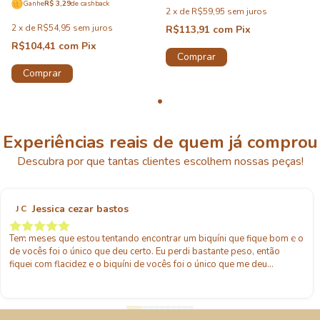
Ganhe
R$ 3,29
de cashback
2
x
de
R$59,95
sem juros
2
x
de
R$54,95
sem juros
R$113,91
com
Pix
R$104,41
com
Pix
Comprar
Comprar
Experiências reais de quem já comprou
Descubra por que tantas clientes escolhem nossas peças!
Jessica cezar bastos
J C
Tem meses que estou tentando encontrar um biquíni que fique bom e o
de vocês foi o único que deu certo. Eu perdi bastante peso, então
fiquei com flacidez e o biquíni de vocês foi o único que me deu
sustentação e confiança pra usar!