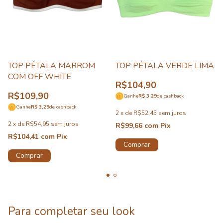
TOP PÉTALA MARROM
TOP PÉTALA VERDE LIMA
COM OFF WHITE
R$104,90
R$109,90
Ganhe
R$ 3,29
de cashback
Ganhe
R$ 3,29
de cashback
2
x
de
R$52,45
sem juros
2
x
de
R$54,95
sem juros
R$99,66
com
Pix
R$104,41
com
Pix
Comprar
Comprar
Para completar seu look